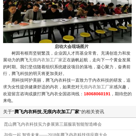
启动大会现场图片
树因有根而坚韧繁茂，企业因人才而基业常青。充满创造力和发
展动力的腾飞
正在扬帆起航，走向下一个黄金发展
无痕内衣加工厂家
的时期。我们坚信随着组织系统建设项目的落地，凝心聚力，奋勇前
行，腾飞科技的明天将更加美好。
用科技呵护美丽，腾飞内衣科技一直致力于内衣科技的研发，追
求为女性提供健康舒适的内衣，如果您对
感兴趣，
无痕内衣加工厂家
欢迎留言咨询或拨打腾飞内衣全国咨询线：
18068060191
，期待您的
来电。
关于“
腾飞内衣科技,无痕内衣加工厂家
”的相关资讯
昆山腾飞内衣科技实力参展第三届服装智能智造峰会
与你一起 智造未来——2018年腾飞内衣科技供应商大会