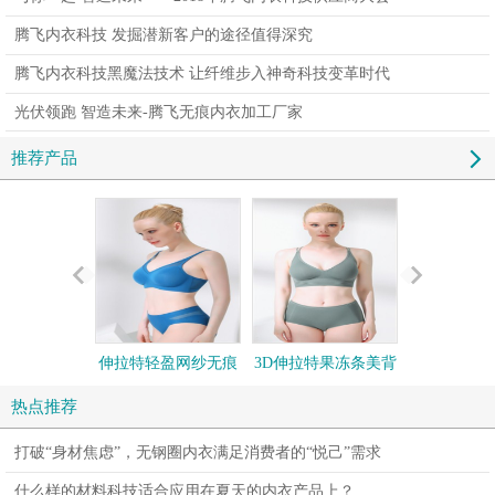
腾飞内衣科技 发掘潜新客户的途径值得深究
腾飞内衣科技黑魔法技术 让纤维步入神奇科技变革时代
光伏领跑 智造未来-腾飞无痕内衣加工厂家
推荐产品
伸拉特轻盈网纱无痕
3D伸拉特果冻条美背
伸拉特植绒
舒适文胸小裤套装
文胸小裤套装
文胸小裤
热点推荐
打破“身材焦虑”，无钢圈内衣满足消费者的“悦己”需求
什么样的材料科技适合应用在夏天的内衣产品上？