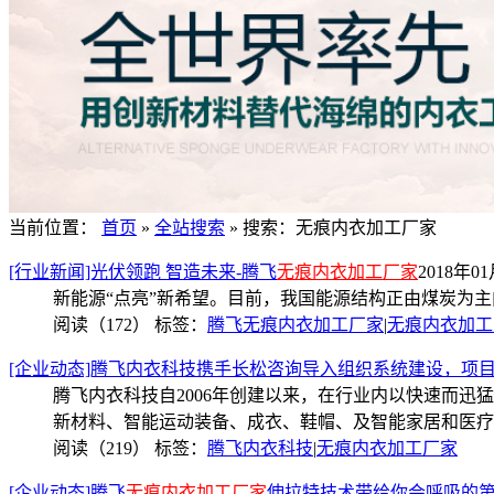
当前位置：
首页
»
全站搜索
» 搜索：无痕内衣加工厂家
[行业新闻]光伏领跑 智造未来-腾飞
无痕内衣加工厂家
2018年01
新能源“点亮”新希望。目前，我国能源结构正由煤炭为
阅读（172）
标签：
腾飞无痕内衣加工厂家
|
无痕内衣加工
[企业动态]腾飞内衣科技携手长松咨询导入组织系统建设，项
腾飞内衣科技自2006年创建以来，在行业内以快速而
新材料、智能运动装备、成衣、鞋帽、及智能家居和医疗
阅读（219）
标签：
腾飞内衣科技
|
无痕内衣加工厂家
[企业动态]腾飞
无痕内衣加工厂家
伸拉特技术带给你会呼吸的