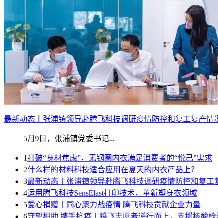
最新动态丨张浦镇领导赴腾飞科技调研疫情防控和复工复产情
5月9日，张浦镇党委书记...
1
打破“身材焦虑”，无钢圈内衣满足消费者的“悦己”需求
2
什么样的材料科技适合应用在夏天的内衣产品上？
3
最新动态丨张浦镇领导赴腾飞科技调研疫情防控和复工
4
运用腾飞科技SensElast打印技术，革新塑身衣领域
5
爱心捐赠丨同心聚力战疫情 腾飞科技贡献企业力量
6
守望相助 携手抗疫丨腾飞志愿者逆行而上，支援核酸检