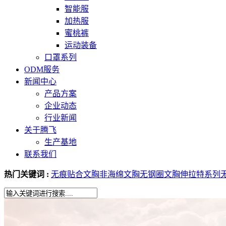
智能服
加热服
蜜桃裤
运动装备
口罩系列
ODM服务
新闻中心
产品方案
企业动态
行业新闻
关于腾飞
生产基地
联系我们
热门关键词 :
无痕贴合文胸
非海绵文胸
无钢圈文胸
伸拉特系列