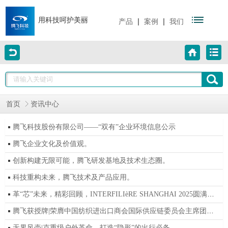
用科技呵护美丽
|
|
产品
案例
我们
首页
资讯中心
腾飞科技股份有限公司——“双有”企业环境信息公示
腾飞企业文化及价值观。
创新构建无限可能，腾飞研发基地及技术生态圈。
科技重构未来，腾飞技术及产品应用。
革“芯”未来，精彩回顾，INTERFILIèRE SHANGHAI 2025圆满落幕。
腾飞获授牌|荣膺中国纺织进出口商会国际供应链委员会主席团成员单位!
无界风壳|克重级户外革命，打造“隐形”的出行必备。