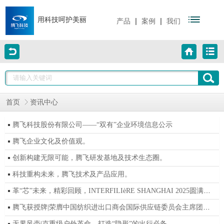
用科技呵护美丽
|
|
产品
案例
我们
首页
资讯中心
腾飞科技股份有限公司——“双有”企业环境信息公示
腾飞企业文化及价值观。
创新构建无限可能，腾飞研发基地及技术生态圈。
科技重构未来，腾飞技术及产品应用。
革“芯”未来，精彩回顾，INTERFILIèRE SHANGHAI 2025圆满落幕。
腾飞获授牌|荣膺中国纺织进出口商会国际供应链委员会主席团成员单位!
无界风壳|克重级户外革命，打造“隐形”的出行必备。